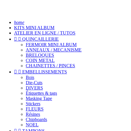
home
KITS MINI ALBUM
ATELIER EN LIGNE / TUTOS


QUINCAILLERIE
FERMOIR MINI ALBUM
ANNEAUX / MECANISME
BRELOQUES
COIN METAL
CHAINETTES / PINCES


EMBELLISSEMENTS
Bois
Die-Cuts
DIVERS
Étiquettes & tags
Masking Tape
Stickers
FLEURS
Résines
Chipboards
NOEL


TAMPONS