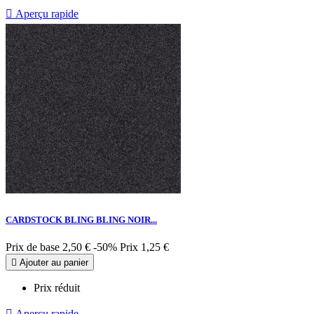

Aperçu rapide
CARDSTOCK BLING BLING NOIR...
Prix de base
2,50 €
-50%
Prix
1,25 €

Ajouter au panier
Prix réduit

Aperçu rapide