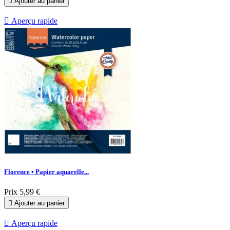

Ajouter au panier

Aperçu rapide
Florence • Papier aquarelle...
Prix
5,99 €

Ajouter au panier

Aperçu rapide