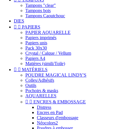
Tampons "clear"
Tampons bois
Tampons Caoutchouc
DIES


PAPIERS
PAPIER AQUARELLE
Papiers imprimés
Papiers unis
Pack 30x30
Crystal / Calque / Vellum
Papiers A4
Matières (simili/Toile)


MATÉRIELS
POUDRE MAGICAL LINDY'S
Colles/Adhésifs
Outils
Pochoirs & masks
AQUARELLES


ENCRES & EMBOSSAGE
Distress
Encres en Pad
Classeurs d'embossage
Néocolors2
Poudres à embosser