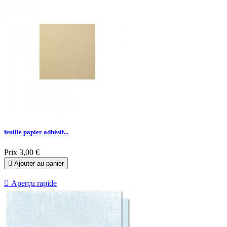
feuille papier adhésif...
Prix
3,00 €

Ajouter au panier

Aperçu rapide