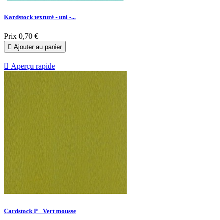
Kardstock texturé - uni -...
Prix
0,70 €

Ajouter au panier

Aperçu rapide
Cardstock P_ Vert mousse