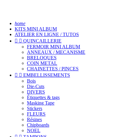
home
KITS MINI ALBUM
ATELIER EN LIGNE / TUTOS


QUINCAILLERIE
FERMOIR MINI ALBUM
ANNEAUX / MECANISME
BRELOQUES
COIN METAL
CHAINETTES / PINCES


EMBELLISSEMENTS
Bois
Die-Cuts
DIVERS
Étiquettes & tags
Masking Tape
Stickers
FLEURS
Résines
Chipboards
NOEL


TAMPONS