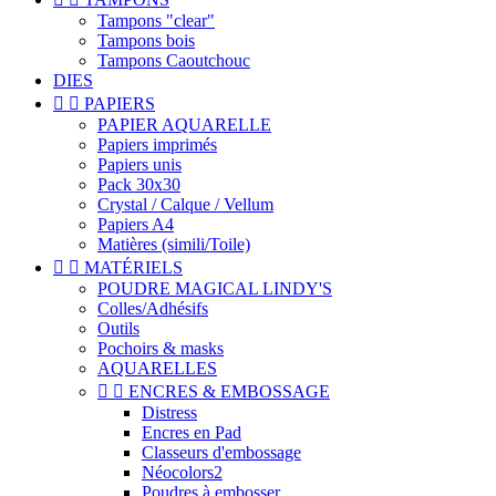
Tampons "clear"
Tampons bois
Tampons Caoutchouc
DIES


PAPIERS
PAPIER AQUARELLE
Papiers imprimés
Papiers unis
Pack 30x30
Crystal / Calque / Vellum
Papiers A4
Matières (simili/Toile)


MATÉRIELS
POUDRE MAGICAL LINDY'S
Colles/Adhésifs
Outils
Pochoirs & masks
AQUARELLES


ENCRES & EMBOSSAGE
Distress
Encres en Pad
Classeurs d'embossage
Néocolors2
Poudres à embosser