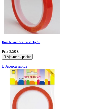
Double face "extra sticky"...
Prix
3,50 €

Ajouter au panier

Aperçu rapide