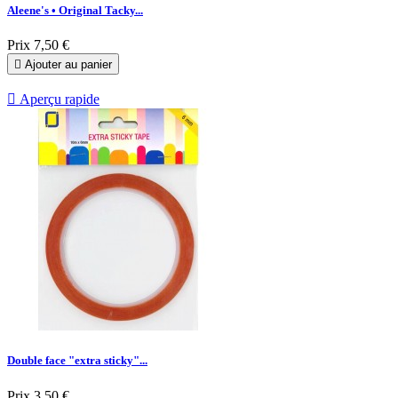
Aleene's • Original Tacky...
Prix
7,50 €

Ajouter au panier

Aperçu rapide
Double face "extra sticky"...
Prix
3,50 €