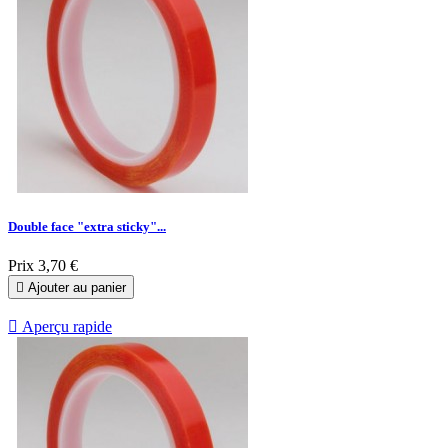
Double face "extra sticky"...
Prix
3,70 €

Ajouter au panier

Aperçu rapide