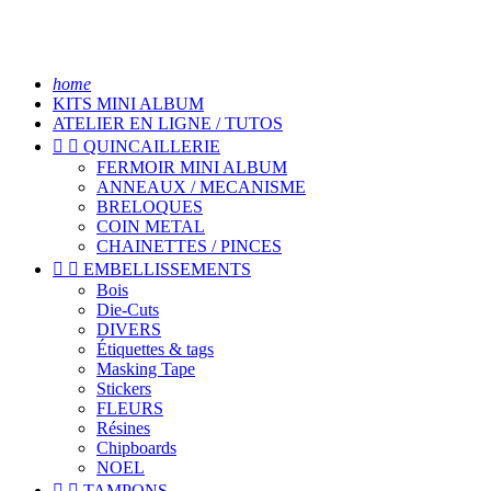
home
KITS MINI ALBUM
ATELIER EN LIGNE / TUTOS


QUINCAILLERIE
FERMOIR MINI ALBUM
ANNEAUX / MECANISME
BRELOQUES
COIN METAL
CHAINETTES / PINCES


EMBELLISSEMENTS
Bois
Die-Cuts
DIVERS
Étiquettes & tags
Masking Tape
Stickers
FLEURS
Résines
Chipboards
NOEL


TAMPONS