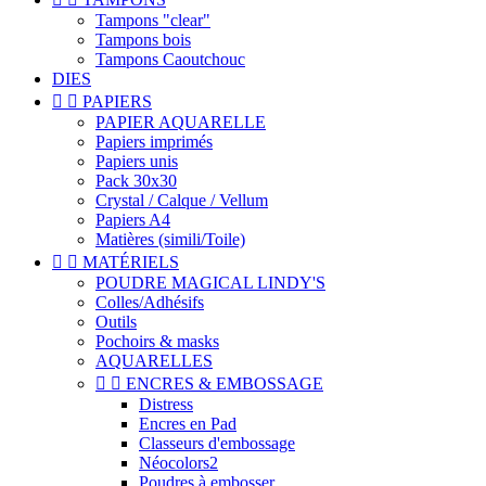
Tampons "clear"
Tampons bois
Tampons Caoutchouc
DIES


PAPIERS
PAPIER AQUARELLE
Papiers imprimés
Papiers unis
Pack 30x30
Crystal / Calque / Vellum
Papiers A4
Matières (simili/Toile)


MATÉRIELS
POUDRE MAGICAL LINDY'S
Colles/Adhésifs
Outils
Pochoirs & masks
AQUARELLES


ENCRES & EMBOSSAGE
Distress
Encres en Pad
Classeurs d'embossage
Néocolors2
Poudres à embosser