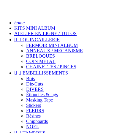
home
KITS MINI ALBUM
ATELIER EN LIGNE / TUTOS


QUINCAILLERIE
FERMOIR MINI ALBUM
ANNEAUX / MECANISME
BRELOQUES
COIN METAL
CHAINETTES / PINCES


EMBELLISSEMENTS
Bois
Die-Cuts
DIVERS
Étiquettes & tags
Masking Tape
Stickers
FLEURS
Résines
Chipboards
NOEL


TAMPONS