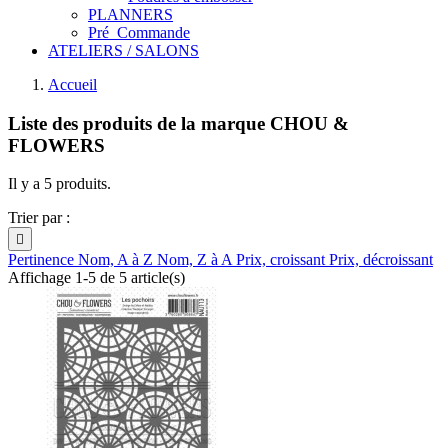
PLANNERS
Pré_Commande
ATELIERS / SALONS
Accueil
Liste des produits de la marque CHOU &
FLOWERS
Il y a 5 produits.
Trier par :

Pertinence
Nom, A à Z
Nom, Z à A
Prix, croissant
Prix, décroissant
Affichage 1-5 de 5 article(s)