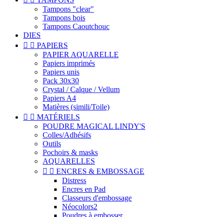
Tampons "clear"
Tampons bois
Tampons Caoutchouc
DIES


PAPIERS
PAPIER AQUARELLE
Papiers imprimés
Papiers unis
Pack 30x30
Crystal / Calque / Vellum
Papiers A4
Matières (simili/Toile)


MATÉRIELS
POUDRE MAGICAL LINDY'S
Colles/Adhésifs
Outils
Pochoirs & masks
AQUARELLES


ENCRES & EMBOSSAGE
Distress
Encres en Pad
Classeurs d'embossage
Néocolors2
Poudres à embosser