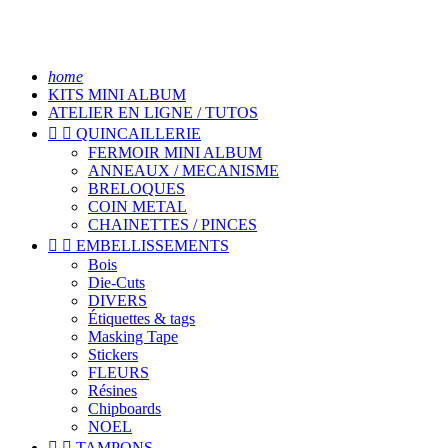
home
KITS MINI ALBUM
ATELIER EN LIGNE / TUTOS


QUINCAILLERIE
FERMOIR MINI ALBUM
ANNEAUX / MECANISME
BRELOQUES
COIN METAL
CHAINETTES / PINCES


EMBELLISSEMENTS
Bois
Die-Cuts
DIVERS
Étiquettes & tags
Masking Tape
Stickers
FLEURS
Résines
Chipboards
NOEL


TAMPONS