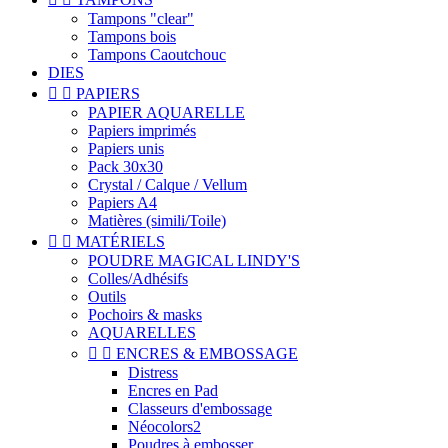
Tampons "clear"
Tampons bois
Tampons Caoutchouc
DIES


PAPIERS
PAPIER AQUARELLE
Papiers imprimés
Papiers unis
Pack 30x30
Crystal / Calque / Vellum
Papiers A4
Matières (simili/Toile)


MATÉRIELS
POUDRE MAGICAL LINDY'S
Colles/Adhésifs
Outils
Pochoirs & masks
AQUARELLES


ENCRES & EMBOSSAGE
Distress
Encres en Pad
Classeurs d'embossage
Néocolors2
Poudres à embosser