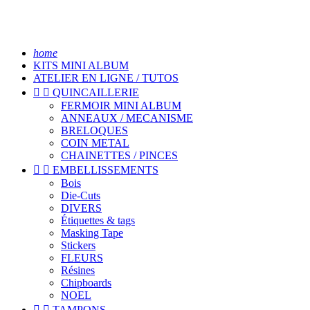
home
KITS MINI ALBUM
ATELIER EN LIGNE / TUTOS


QUINCAILLERIE
FERMOIR MINI ALBUM
ANNEAUX / MECANISME
BRELOQUES
COIN METAL
CHAINETTES / PINCES


EMBELLISSEMENTS
Bois
Die-Cuts
DIVERS
Étiquettes & tags
Masking Tape
Stickers
FLEURS
Résines
Chipboards
NOEL


TAMPONS