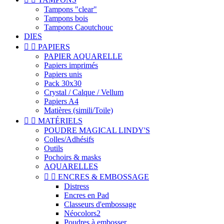
Tampons "clear"
Tampons bois
Tampons Caoutchouc
DIES


PAPIERS
PAPIER AQUARELLE
Papiers imprimés
Papiers unis
Pack 30x30
Crystal / Calque / Vellum
Papiers A4
Matières (simili/Toile)


MATÉRIELS
POUDRE MAGICAL LINDY'S
Colles/Adhésifs
Outils
Pochoirs & masks
AQUARELLES


ENCRES & EMBOSSAGE
Distress
Encres en Pad
Classeurs d'embossage
Néocolors2
Poudres à embosser