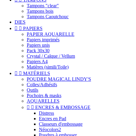
Tampons "clear"
Tampons bois
Tampons Caoutchouc
DIES


PAPIERS
PAPIER AQUARELLE
Papiers imprimés
Papiers unis
Pack 30x30
Crystal / Calque / Vellum
Papiers A4
Matières (simili/Toile)


MATÉRIELS
POUDRE MAGICAL LINDY'S
Colles/Adhésifs
Outils
Pochoirs & masks
AQUARELLES


ENCRES & EMBOSSAGE
Distress
Encres en Pad
Classeurs d'embossage
Néocolors2
Poudres à embosser