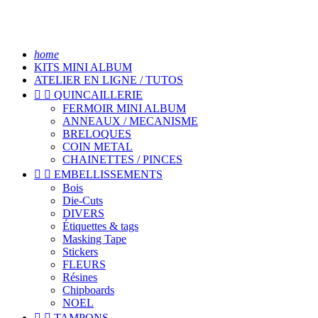
home
KITS MINI ALBUM
ATELIER EN LIGNE / TUTOS


QUINCAILLERIE
FERMOIR MINI ALBUM
ANNEAUX / MECANISME
BRELOQUES
COIN METAL
CHAINETTES / PINCES


EMBELLISSEMENTS
Bois
Die-Cuts
DIVERS
Étiquettes & tags
Masking Tape
Stickers
FLEURS
Résines
Chipboards
NOEL


TAMPONS