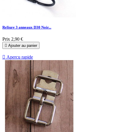
Reliure 3 anneaux D30 Noir...
Prix
2,90 €

Ajouter au panier

Aperçu rapide