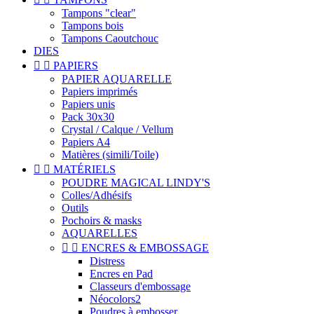
Tampons "clear"
Tampons bois
Tampons Caoutchouc
DIES


PAPIERS
PAPIER AQUARELLE
Papiers imprimés
Papiers unis
Pack 30x30
Crystal / Calque / Vellum
Papiers A4
Matières (simili/Toile)


MATÉRIELS
POUDRE MAGICAL LINDY'S
Colles/Adhésifs
Outils
Pochoirs & masks
AQUARELLES


ENCRES & EMBOSSAGE
Distress
Encres en Pad
Classeurs d'embossage
Néocolors2
Poudres à embosser