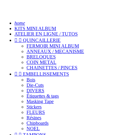
home
KITS MINI ALBUM
ATELIER EN LIGNE / TUTOS


QUINCAILLERIE
FERMOIR MINI ALBUM
ANNEAUX / MECANISME
BRELOQUES
COIN METAL
CHAINETTES / PINCES


EMBELLISSEMENTS
Bois
Die-Cuts
DIVERS
Étiquettes & tags
Masking Tape
Stickers
FLEURS
Résines
Chipboards
NOEL


TAMPONS