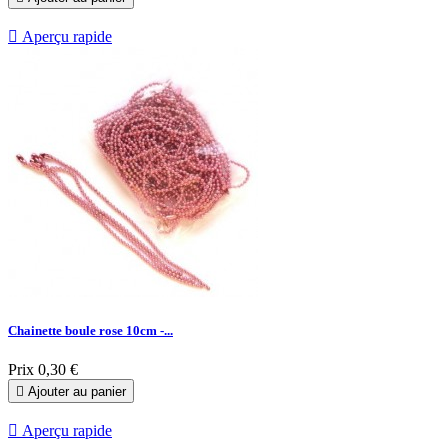

Aperçu rapide
Chainette boule rose 10cm -...
Prix
0,30 €

Ajouter au panier

Aperçu rapide