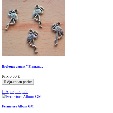
Breloque argent " Flamant...
Prix
0,50 €

Ajouter au panier

Aperçu rapide
Fermeture Album GM