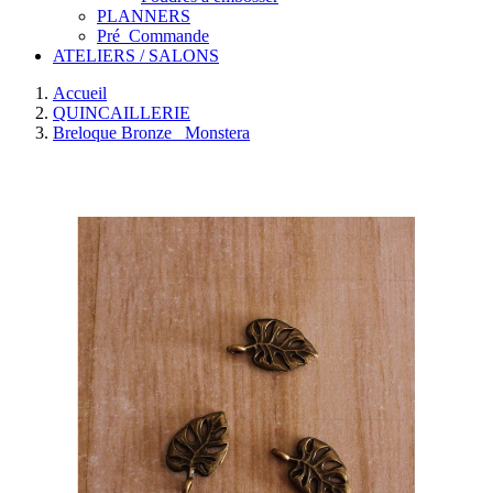
PLANNERS
Pré_Commande
ATELIERS / SALONS
Accueil
QUINCAILLERIE
Breloque Bronze_ Monstera