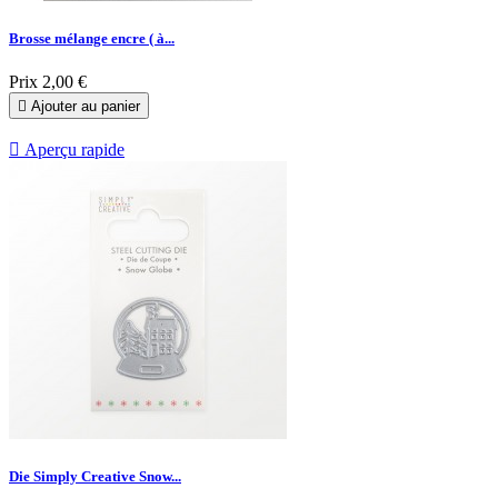
Brosse mélange encre ( à...
Prix
2,00 €

Ajouter au panier

Aperçu rapide
Die Simply Creative Snow...