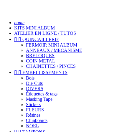
home
KITS MINI ALBUM
ATELIER EN LIGNE / TUTOS


QUINCAILLERIE
FERMOIR MINI ALBUM
ANNEAUX / MECANISME
BRELOQUES
COIN METAL
CHAINETTES / PINCES


EMBELLISSEMENTS
Bois
Die-Cuts
DIVERS
Étiquettes & tags
Masking Tape
Stickers
FLEURS
Résines
Chipboards
NOEL


TAMPONS