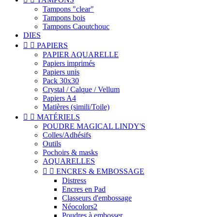
Tampons "clear"
Tampons bois
Tampons Caoutchouc
DIES


PAPIERS
PAPIER AQUARELLE
Papiers imprimés
Papiers unis
Pack 30x30
Crystal / Calque / Vellum
Papiers A4
Matières (simili/Toile)


MATÉRIELS
POUDRE MAGICAL LINDY'S
Colles/Adhésifs
Outils
Pochoirs & masks
AQUARELLES


ENCRES & EMBOSSAGE
Distress
Encres en Pad
Classeurs d'embossage
Néocolors2
Poudres à embosser