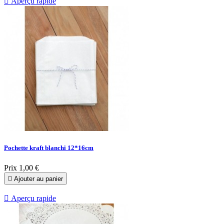

Aperçu rapide
Pochette kraft blanchi 12*16cm
Prix
1,00 €

Ajouter au panier

Aperçu rapide