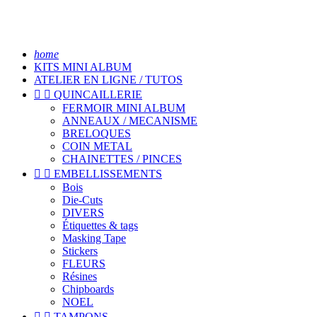
home
KITS MINI ALBUM
ATELIER EN LIGNE / TUTOS


QUINCAILLERIE
FERMOIR MINI ALBUM
ANNEAUX / MECANISME
BRELOQUES
COIN METAL
CHAINETTES / PINCES


EMBELLISSEMENTS
Bois
Die-Cuts
DIVERS
Étiquettes & tags
Masking Tape
Stickers
FLEURS
Résines
Chipboards
NOEL


TAMPONS