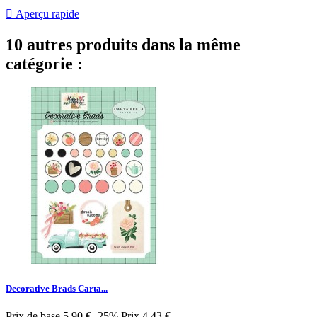

Aperçu rapide
10 autres produits dans la même
catégorie :
Decorative Brads Carta...
Prix de base
5,90 €
-25%
Prix
4,43 €