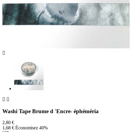



Washi Tape Brume d 'Encre- éphéméria
2,80 €
1,68 €
Économisez 40%