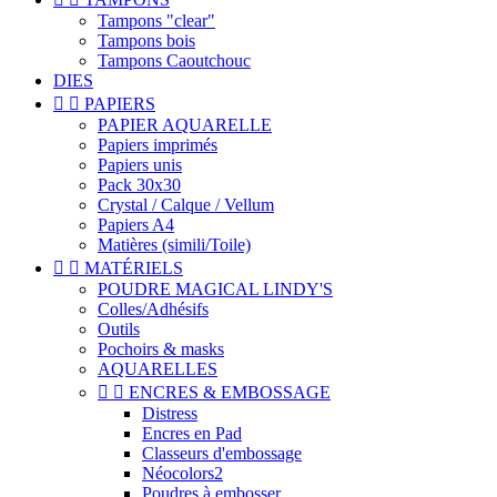
Tampons "clear"
Tampons bois
Tampons Caoutchouc
DIES


PAPIERS
PAPIER AQUARELLE
Papiers imprimés
Papiers unis
Pack 30x30
Crystal / Calque / Vellum
Papiers A4
Matières (simili/Toile)


MATÉRIELS
POUDRE MAGICAL LINDY'S
Colles/Adhésifs
Outils
Pochoirs & masks
AQUARELLES


ENCRES & EMBOSSAGE
Distress
Encres en Pad
Classeurs d'embossage
Néocolors2
Poudres à embosser